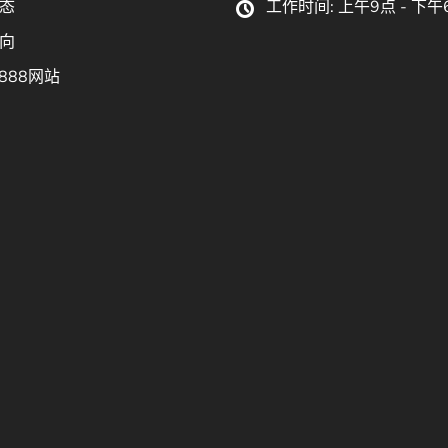
态
工作时间: 上午9点 - 下午
向
888网站