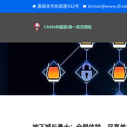
嘉峪关市执居崖432号
jinnian@www.j9.c