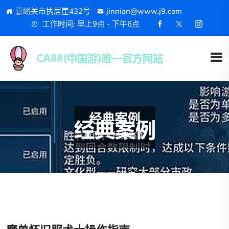
嘉峪关市执居崖432号
jinnian@www.j9.com
工作时间: 早上9点 - 下午6点
经典案例
首页
经典案例