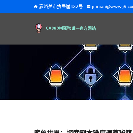
嘉峪关市执居崖432号
jinnian@www.j9.c