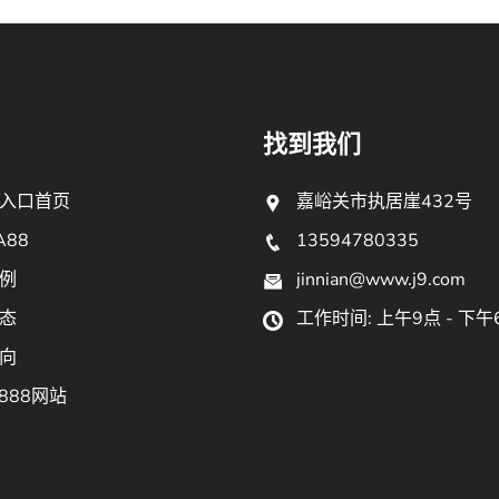
找到我们
入口首页
嘉峪关市执居崖432号
A88
13594780335
例
jinnian@www.j9.com
态
工作时间: 上午9点 - 下午
向
888网站