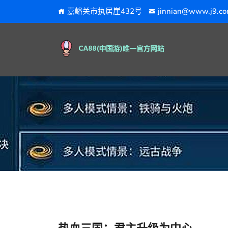
嘉峪关市执居崖432号
jinnian@www.j9.c