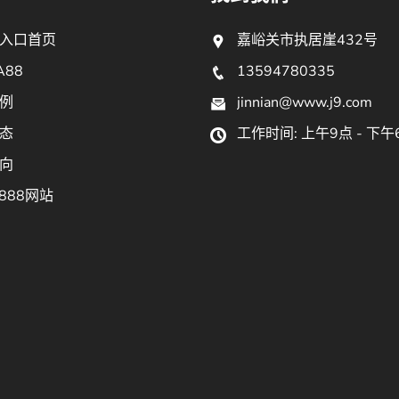
入口首页
嘉峪关市执居崖432号
A88
13594780335
例
jinnian@www.j9.com
态
工作时间: 上午9点 - 下午
向
888网站